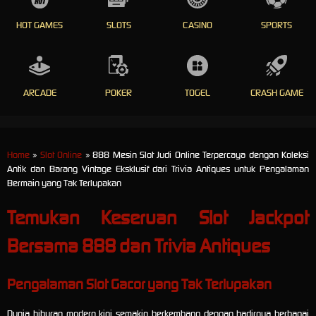
HOT GAMES
SLOTS
CASINO
SPORTS
ARCADE
POKER
TOGEL
CRASH GAME
Home
»
Slot Online
» 888 Mesin Slot Judi Online Terpercaya dengan Koleksi
Antik dan Barang Vintage Eksklusif dari Trivia Antiques untuk Pengalaman
Bermain yang Tak Terlupakan
Temukan Keseruan Slot Jackpot
Bersama 888 dan Trivia Antiques
Pengalaman Slot Gacor yang Tak Terlupakan
Dunia hiburan modern kini semakin berkembang dengan hadirnya berbagai