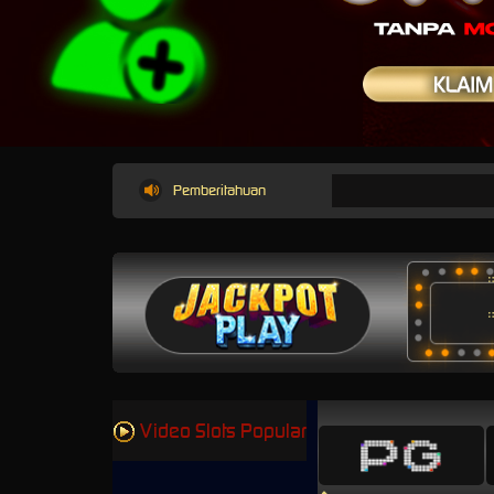
Pemberitahuan
Video Slots Popular