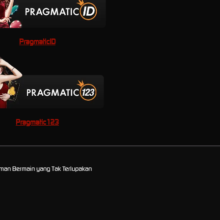
PragmaticID
Pragmatic123
laman Bermain yang Tak Terlupakan