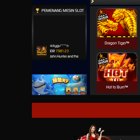
PEMENANG MESIN SLOT
rickygu****n
Dragon Tiger™
IDR
7981.23
John Hunter and the
Book of Tut™
d****y
IDR
7320.48
Sweet Bonanza™
Hot to Burn™