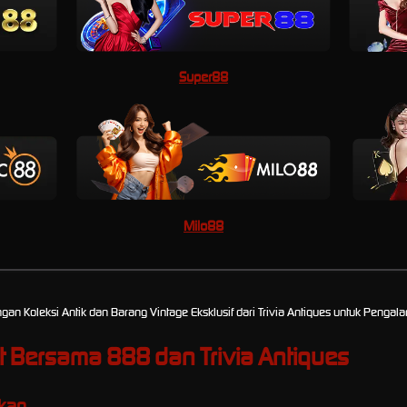
Super88
Milo88
gan Koleksi Antik dan Barang Vintage Eksklusif dari Trivia Antiques untuk Penga
t Bersama 888 dan Trivia Antiques
akan