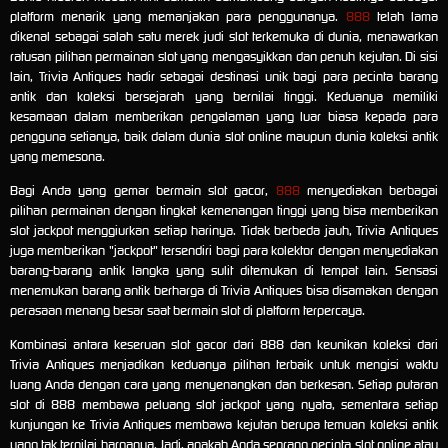
platform menarik yang memanjakan para penggunanya.
888
telah lama
dikenal sebagai salah satu merek judi slot terkemuka di dunia, menawarkan
ratusan pilihan permainan slot yang mengasyikkan dan penuh kejutan. Di sisi
lain, Trivia Antiques hadir sebagai destinasi unik bagi para pecinta barang
antik dan koleksi bersejarah yang bernilai tinggi. Keduanya memiliki
kesamaan dalam memberikan pengalaman yang luar biasa kepada para
pengguna setianya, baik dalam dunia slot online maupun dunia koleksi antik
yang memesona.
Bagi Anda yang gemar bermain slot gacor,
888
menyediakan berbagai
pilihan permainan dengan tingkat kemenangan tinggi yang bisa memberikan
slot jackpot menggiurkan setiap harinya. Tidak berbeda jauh, Trivia Antiques
juga memberikan "jackpot" tersendiri bagi para kolektor dengan menyediakan
barang-barang antik langka yang sulit ditemukan di tempat lain. Sensasi
menemukan barang antik berharga di Trivia Antiques bisa disamakan dengan
perasaan menang besar saat bermain slot di platform terpercaya.
Kombinasi antara keseruan slot gacor dari 888 dan keunikan koleksi dari
Trivia Antiques menjadikan keduanya pilihan terbaik untuk mengisi waktu
luang Anda dengan cara yang menyenangkan dan berkesan. Setiap putaran
slot di 888 membawa peluang slot jackpot yang nyata, sementara setiap
kunjungan ke Trivia Antiques membawa kejutan berupa temuan koleksi antik
yang tak ternilai harganya. Jadi, apakah Anda seorang pecinta slot online atau