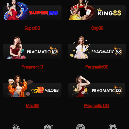
Super88
King88
PragmaticID
Pragmatic88
Milo88
Pragmatic123