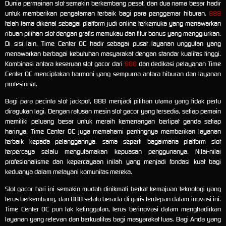
Dunia permainan slot semakin berkembang pesat, dan dua nama besar hadir
untuk memberikan pengalaman terbaik bagi para penggemar hiburan.
888
telah lama dikenal sebagai platform judi online terkemuka yang menawarkan
ribuan pilihan slot dengan grafis memukau dan fitur bonus yang menggiurkan.
Di sisi lain, Time Center OC hadir sebagai pusat layanan unggulan yang
menawarkan berbagai kebutuhan masyarakat dengan standar kualitas tinggi.
Kombinasi antara keseruan slot gacor dari
888
dan dedikasi pelayanan Time
Center OC menciptakan harmoni yang sempurna antara hiburan dan layanan
profesional.
Bagi para pecinta slot jackpot, 888 menjadi pilihan utama yang tidak perlu
diragukan lagi. Dengan ratusan mesin slot gacor yang tersedia, setiap pemain
memiliki peluang besar untuk meraih kemenangan berlipat ganda setiap
harinya. Time Center OC juga memahami pentingnya memberikan layanan
terbaik kepada pelanggannya, sama seperti bagaimana platform slot
terpercaya selalu mengutamakan kepuasan penggunanya. Nilai-nilai
profesionalisme dan kepercayaan inilah yang menjadi fondasi kuat bagi
keduanya dalam melayani komunitas mereka.
Slot gacor hari ini semakin mudah dinikmati berkat kemajuan teknologi yang
terus berkembang, dan 888 selalu berada di garis terdepan dalam inovasi ini.
Time Center OC pun tak ketinggalan, terus berinovasi dalam menghadirkan
layanan yang relevan dan berkualitas bagi masyarakat luas. Bagi Anda yang