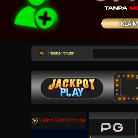
Pemberitahuan
Video Slots Popular