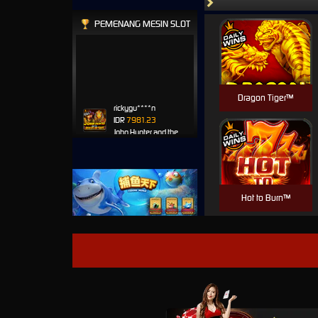
PEMENANG MESIN SLOT
Dragon Tiger™
rickygu****n
IDR
7981.23
John Hunter and the
Book of Tut™
d****y
IDR
7320.48
Sweet Bonanza™
Hot to Burn™