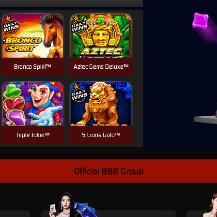
Bronco Spirit™
Aztec Gems Deluxe™
Triple Joker™
5 Lions Gold™
Official 888 Group