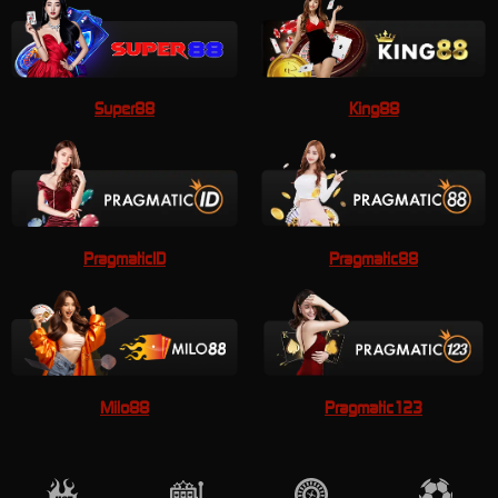
Super88
King88
PragmaticID
Pragmatic88
Milo88
Pragmatic123