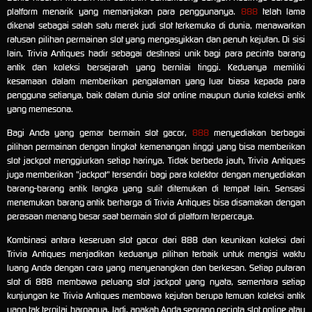
platform menarik yang memanjakan para penggunanya.
888
telah lama
dikenal sebagai salah satu merek judi slot terkemuka di dunia, menawarkan
ratusan pilihan permainan slot yang mengasyikkan dan penuh kejutan. Di sisi
lain, Trivia Antiques hadir sebagai destinasi unik bagi para pecinta barang
antik dan koleksi bersejarah yang bernilai tinggi. Keduanya memiliki
kesamaan dalam memberikan pengalaman yang luar biasa kepada para
pengguna setianya, baik dalam dunia slot online maupun dunia koleksi antik
yang memesona.
Bagi Anda yang gemar bermain slot gacor,
888
menyediakan berbagai
pilihan permainan dengan tingkat kemenangan tinggi yang bisa memberikan
slot jackpot menggiurkan setiap harinya. Tidak berbeda jauh, Trivia Antiques
juga memberikan "jackpot" tersendiri bagi para kolektor dengan menyediakan
barang-barang antik langka yang sulit ditemukan di tempat lain. Sensasi
menemukan barang antik berharga di Trivia Antiques bisa disamakan dengan
perasaan menang besar saat bermain slot di platform terpercaya.
Kombinasi antara keseruan slot gacor dari 888 dan keunikan koleksi dari
Trivia Antiques menjadikan keduanya pilihan terbaik untuk mengisi waktu
luang Anda dengan cara yang menyenangkan dan berkesan. Setiap putaran
slot di 888 membawa peluang slot jackpot yang nyata, sementara setiap
kunjungan ke Trivia Antiques membawa kejutan berupa temuan koleksi antik
yang tak ternilai harganya. Jadi, apakah Anda seorang pecinta slot online atau