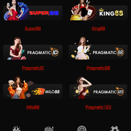
Super88
King88
PragmaticID
Pragmatic88
Milo88
Pragmatic123