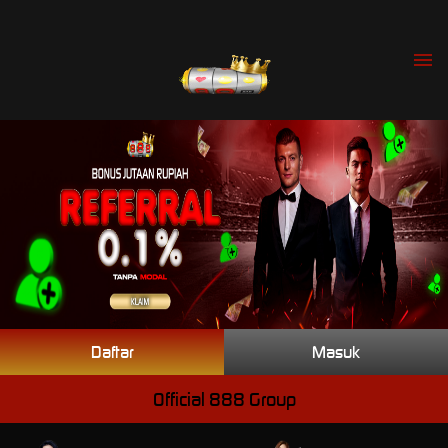
Daftar
Masuk
Official 888 Group