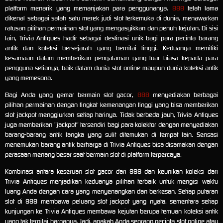
platform menarik yang memanjakan para penggunanya.
888
telah lama
dikenal sebagai salah satu merek judi slot terkemuka di dunia, menawarkan
ratusan pilihan permainan slot yang mengasyikkan dan penuh kejutan. Di sisi
lain, Trivia Antiques hadir sebagai destinasi unik bagi para pecinta barang
antik dan koleksi bersejarah yang bernilai tinggi. Keduanya memiliki
kesamaan dalam memberikan pengalaman yang luar biasa kepada para
pengguna setianya, baik dalam dunia slot online maupun dunia koleksi antik
yang memesona.
Bagi Anda yang gemar bermain slot gacor,
888
menyediakan berbagai
pilihan permainan dengan tingkat kemenangan tinggi yang bisa memberikan
slot jackpot menggiurkan setiap harinya. Tidak berbeda jauh, Trivia Antiques
juga memberikan "jackpot" tersendiri bagi para kolektor dengan menyediakan
barang-barang antik langka yang sulit ditemukan di tempat lain. Sensasi
menemukan barang antik berharga di Trivia Antiques bisa disamakan dengan
perasaan menang besar saat bermain slot di platform terpercaya.
Kombinasi antara keseruan slot gacor dari 888 dan keunikan koleksi dari
Trivia Antiques menjadikan keduanya pilihan terbaik untuk mengisi waktu
luang Anda dengan cara yang menyenangkan dan berkesan. Setiap putaran
slot di 888 membawa peluang slot jackpot yang nyata, sementara setiap
kunjungan ke Trivia Antiques membawa kejutan berupa temuan koleksi antik
yang tak ternilai harganya. Jadi, apakah Anda seorang pecinta slot online atau