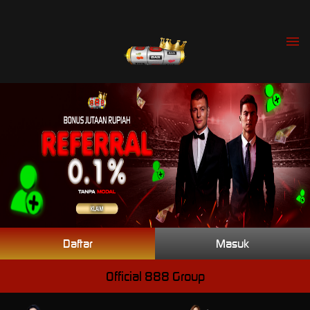
Daftar
Masuk
Official 888 Group