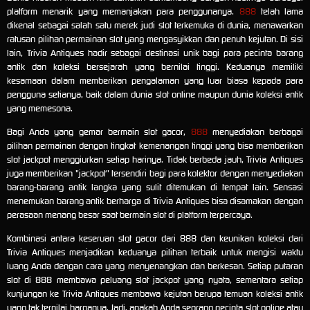
platform menarik yang memanjakan para penggunanya.
888
telah lama
dikenal sebagai salah satu merek judi slot terkemuka di dunia, menawarkan
ratusan pilihan permainan slot yang mengasyikkan dan penuh kejutan. Di sisi
lain, Trivia Antiques hadir sebagai destinasi unik bagi para pecinta barang
antik dan koleksi bersejarah yang bernilai tinggi. Keduanya memiliki
kesamaan dalam memberikan pengalaman yang luar biasa kepada para
pengguna setianya, baik dalam dunia slot online maupun dunia koleksi antik
yang memesona.
Bagi Anda yang gemar bermain slot gacor,
888
menyediakan berbagai
pilihan permainan dengan tingkat kemenangan tinggi yang bisa memberikan
slot jackpot menggiurkan setiap harinya. Tidak berbeda jauh, Trivia Antiques
juga memberikan "jackpot" tersendiri bagi para kolektor dengan menyediakan
barang-barang antik langka yang sulit ditemukan di tempat lain. Sensasi
menemukan barang antik berharga di Trivia Antiques bisa disamakan dengan
perasaan menang besar saat bermain slot di platform terpercaya.
Kombinasi antara keseruan slot gacor dari 888 dan keunikan koleksi dari
Trivia Antiques menjadikan keduanya pilihan terbaik untuk mengisi waktu
luang Anda dengan cara yang menyenangkan dan berkesan. Setiap putaran
slot di 888 membawa peluang slot jackpot yang nyata, sementara setiap
kunjungan ke Trivia Antiques membawa kejutan berupa temuan koleksi antik
yang tak ternilai harganya. Jadi, apakah Anda seorang pecinta slot online atau