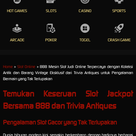
HOT GAMES
SLOTS
CASINO
SPORTS
ARCADE
POKER
TOGEL
CRASH GAME
Home
»
Slot Online
» 888 Mesin Slot Judi Online Terpercaya dengan Koleksi
Antik dan Barang Vintage Eksklusif dari Trivia Antiques untuk Pengalaman
Bermain yang Tak Terlupakan
Temukan Keseruan Slot Jackpot
Bersama 888 dan Trivia Antiques
Pengalaman Slot Gacor yang Tak Terlupakan
Dunia hiburan modern kini semakin berkembang dengan hadirnya berbagai