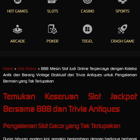
HOT GAMES
SLOTS
CASINO
SPORTS
ARCADE
POKER
TOGEL
CRASH GAME
Home
»
Slot Online
» 888 Mesin Slot Judi Online Terpercaya dengan Koleksi
Antik dan Barang Vintage Eksklusif dari Trivia Antiques untuk Pengalaman
Bermain yang Tak Terlupakan
Temukan Keseruan Slot Jackpot
Bersama 888 dan Trivia Antiques
Pengalaman Slot Gacor yang Tak Terlupakan
Dunia hiburan modern kini semakin berkembang dengan hadirnya berbagai