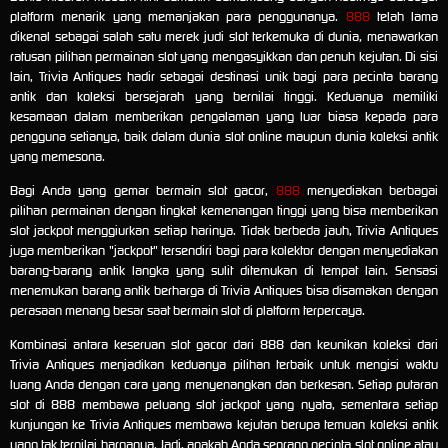
platform menarik yang memanjakan para penggunanya.
888
telah lama
dikenal sebagai salah satu merek judi slot terkemuka di dunia, menawarkan
ratusan pilihan permainan slot yang mengasyikkan dan penuh kejutan. Di sisi
lain, Trivia Antiques hadir sebagai destinasi unik bagi para pecinta barang
antik dan koleksi bersejarah yang bernilai tinggi. Keduanya memiliki
kesamaan dalam memberikan pengalaman yang luar biasa kepada para
pengguna setianya, baik dalam dunia slot online maupun dunia koleksi antik
yang memesona.
Bagi Anda yang gemar bermain slot gacor,
888
menyediakan berbagai
pilihan permainan dengan tingkat kemenangan tinggi yang bisa memberikan
slot jackpot menggiurkan setiap harinya. Tidak berbeda jauh, Trivia Antiques
juga memberikan "jackpot" tersendiri bagi para kolektor dengan menyediakan
barang-barang antik langka yang sulit ditemukan di tempat lain. Sensasi
menemukan barang antik berharga di Trivia Antiques bisa disamakan dengan
perasaan menang besar saat bermain slot di platform terpercaya.
Kombinasi antara keseruan slot gacor dari 888 dan keunikan koleksi dari
Trivia Antiques menjadikan keduanya pilihan terbaik untuk mengisi waktu
luang Anda dengan cara yang menyenangkan dan berkesan. Setiap putaran
slot di 888 membawa peluang slot jackpot yang nyata, sementara setiap
kunjungan ke Trivia Antiques membawa kejutan berupa temuan koleksi antik
yang tak ternilai harganya. Jadi, apakah Anda seorang pecinta slot online atau