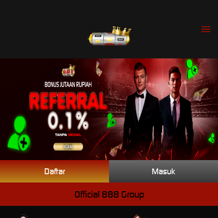
Daftar
Masuk
Official 888 Group