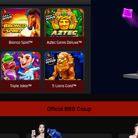
Bronco Spirit™
Aztec Gems Deluxe™
Triple Joker™
5 Lions Gold™
Official 888 Group