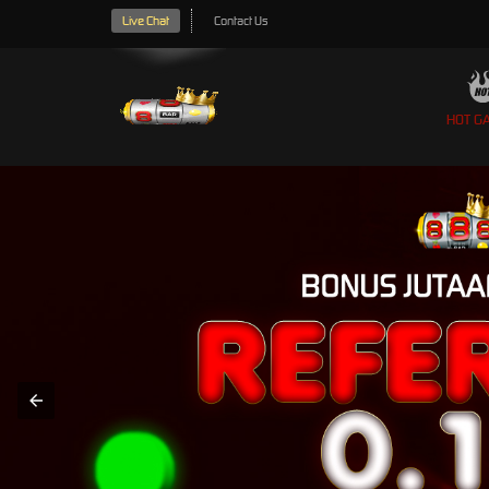
Live Chat
Contact Us
HOT G