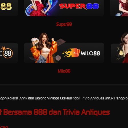
Super88
Milo88
gan Koleksi Antik dan Barang Vintage Eksklusif dari Trivia Antiques untuk Penga
t Bersama 888 dan Trivia Antiques
akan