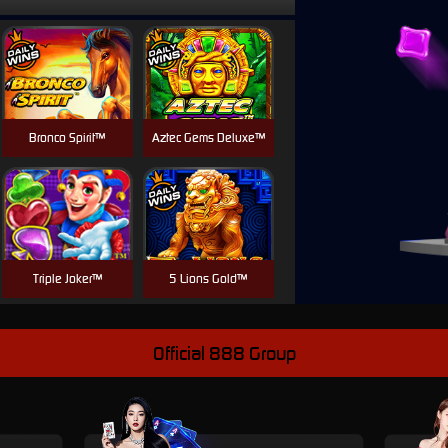
Bronco Spirit™
Aztec Gems Deluxe™
Triple Joker™
5 Lions Gold™
Official 888 Group