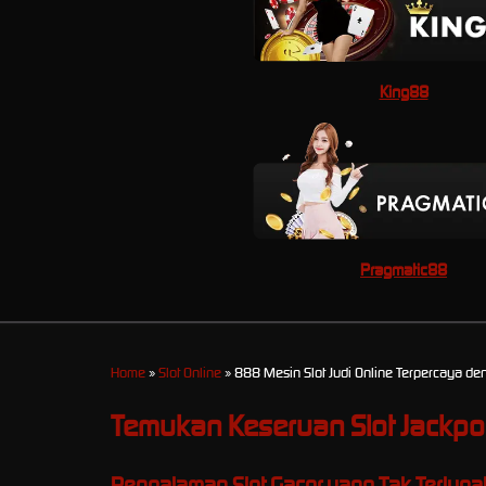
King88
Pragmatic88
Home
»
Slot Online
» 888 Mesin Slot Judi Online Terpercaya den
Temukan Keseruan Slot Jackpo
Pengalaman Slot Gacor yang Tak Terlup