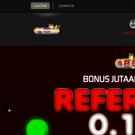
Live Chat
Contact Us
HOT G