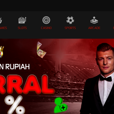
AMES
SLOTS
CASINO
SPORTS
ARCADE