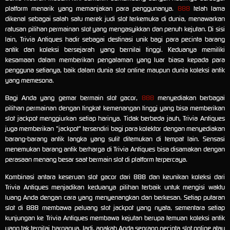
platform menarik yang memanjakan para penggunanya.
888
telah lama
dikenal sebagai salah satu merek judi slot terkemuka di dunia, menawarkan
ratusan pilihan permainan slot yang mengasyikkan dan penuh kejutan. Di sisi
lain, Trivia Antiques hadir sebagai destinasi unik bagi para pecinta barang
antik dan koleksi bersejarah yang bernilai tinggi. Keduanya memiliki
kesamaan dalam memberikan pengalaman yang luar biasa kepada para
pengguna setianya, baik dalam dunia slot online maupun dunia koleksi antik
yang memesona.
Bagi Anda yang gemar bermain slot gacor,
888
menyediakan berbagai
pilihan permainan dengan tingkat kemenangan tinggi yang bisa memberikan
slot jackpot menggiurkan setiap harinya. Tidak berbeda jauh, Trivia Antiques
juga memberikan "jackpot" tersendiri bagi para kolektor dengan menyediakan
barang-barang antik langka yang sulit ditemukan di tempat lain. Sensasi
menemukan barang antik berharga di Trivia Antiques bisa disamakan dengan
perasaan menang besar saat bermain slot di platform terpercaya.
Kombinasi antara keseruan slot gacor dari 888 dan keunikan koleksi dari
Trivia Antiques menjadikan keduanya pilihan terbaik untuk mengisi waktu
luang Anda dengan cara yang menyenangkan dan berkesan. Setiap putaran
slot di 888 membawa peluang slot jackpot yang nyata, sementara setiap
kunjungan ke Trivia Antiques membawa kejutan berupa temuan koleksi antik
yang tak ternilai harganya. Jadi, apakah Anda seorang pecinta slot online atau