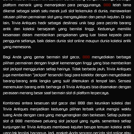
platform menarik yang memanjakan para penggunanya.
888
telah lama
dikenal sebagai salah satu merek judi slot terkemuka di dunia, menawarkan
ratusan pilihan permainan slot yang mengasyikkan dan penuh kejutan. Di sisi
lain, Trivia Antiques hadir sebagai destinasi unik bagi para pecinta barang
antik dan koleksi bersejarah yang bernilai tinggi. Keduanya memiliki
kesamaan dalam memberikan pengalaman yang luar biasa kepada para
pengguna setianya, baik dalam dunia slot online maupun dunia koleksi antik
yang memesona.
Bagi Anda yang gemar bermain slot gacor,
888
menyediakan berbagai
pilihan permainan dengan tingkat kemenangan tinggi yang bisa memberikan
slot jackpot menggiurkan setiap harinya. Tidak berbeda jauh, Trivia Antiques
juga memberikan "jackpot" tersendiri bagi para kolektor dengan menyediakan
barang-barang antik langka yang sulit ditemukan di tempat lain. Sensasi
menemukan barang antik berharga di Trivia Antiques bisa disamakan dengan
perasaan menang besar saat bermain slot di platform terpercaya.
Kombinasi antara keseruan slot gacor dari 888 dan keunikan koleksi dari
Trivia Antiques menjadikan keduanya pilihan terbaik untuk mengisi waktu
luang Anda dengan cara yang menyenangkan dan berkesan. Setiap putaran
slot di 888 membawa peluang slot jackpot yang nyata, sementara setiap
kunjungan ke Trivia Antiques membawa kejutan berupa temuan koleksi antik
yang tak ternilai harganya. Jadi, apakah Anda seorang pecinta slot online atau