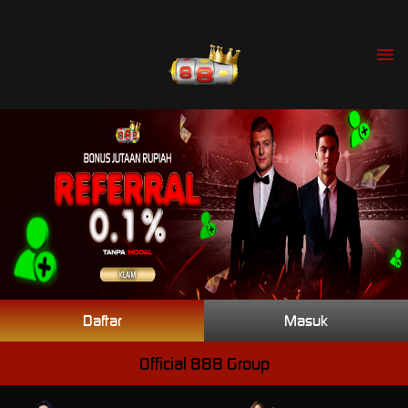
Daftar
Masuk
Official 888 Group