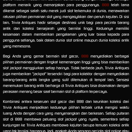
platform menarik yang memanjakan para penggunanya.
888
telah lama
dikenal sebagai salah satu merek judi slot terkemuka di dunia, menawarkan
ratusan pilihan permainan slot yang mengasyikkan dan penuh kejutan. Di sisi
lain, Trivia Antiques hadir sebagai destinasi unik bagi para pecinta barang
antik dan koleksi bersejarah yang bernilai tinggi. Keduanya memiliki
kesamaan dalam memberikan pengalaman yang luar biasa kepada para
pengguna setianya, baik dalam dunia slot online maupun dunia koleksi antik
yang memesona.
Bagi Anda yang gemar bermain slot gacor,
888
menyediakan berbagai
pilihan permainan dengan tingkat kemenangan tinggi yang bisa memberikan
slot jackpot menggiurkan setiap harinya. Tidak berbeda jauh, Trivia Antiques
juga memberikan "jackpot" tersendiri bagi para kolektor dengan menyediakan
barang-barang antik langka yang sulit ditemukan di tempat lain. Sensasi
menemukan barang antik berharga di Trivia Antiques bisa disamakan dengan
perasaan menang besar saat bermain slot di platform terpercaya.
Kombinasi antara keseruan slot gacor dari 888 dan keunikan koleksi dari
Trivia Antiques menjadikan keduanya pilihan terbaik untuk mengisi waktu
luang Anda dengan cara yang menyenangkan dan berkesan. Setiap putaran
slot di 888 membawa peluang slot jackpot yang nyata, sementara setiap
kunjungan ke Trivia Antiques membawa kejutan berupa temuan koleksi antik
yang tak ternilai harganya. Jadi, apakah Anda seorang pecinta slot online atau