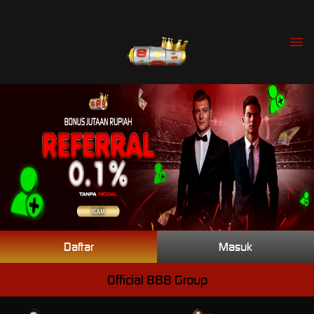
Daftar
Masuk
Official 888 Group