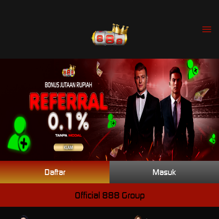
Daftar
Masuk
Official 888 Group