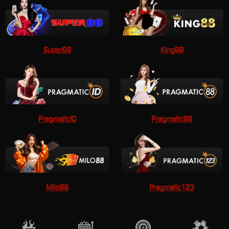
Super88
King88
PragmaticID
Pragmatic88
Milo88
Pragmatic123