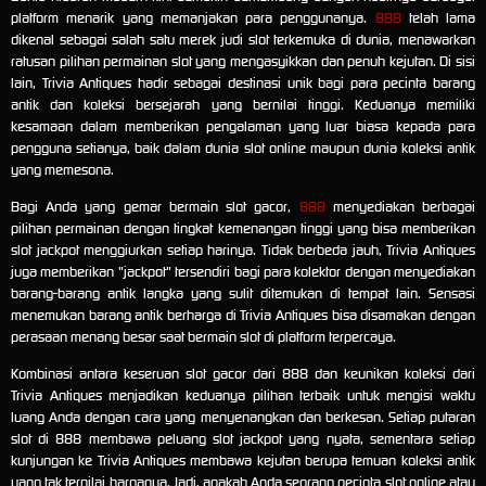
platform menarik yang memanjakan para penggunanya.
888
telah lama
dikenal sebagai salah satu merek judi slot terkemuka di dunia, menawarkan
ratusan pilihan permainan slot yang mengasyikkan dan penuh kejutan. Di sisi
lain, Trivia Antiques hadir sebagai destinasi unik bagi para pecinta barang
antik dan koleksi bersejarah yang bernilai tinggi. Keduanya memiliki
kesamaan dalam memberikan pengalaman yang luar biasa kepada para
pengguna setianya, baik dalam dunia slot online maupun dunia koleksi antik
yang memesona.
Bagi Anda yang gemar bermain slot gacor,
888
menyediakan berbagai
pilihan permainan dengan tingkat kemenangan tinggi yang bisa memberikan
slot jackpot menggiurkan setiap harinya. Tidak berbeda jauh, Trivia Antiques
juga memberikan "jackpot" tersendiri bagi para kolektor dengan menyediakan
barang-barang antik langka yang sulit ditemukan di tempat lain. Sensasi
menemukan barang antik berharga di Trivia Antiques bisa disamakan dengan
perasaan menang besar saat bermain slot di platform terpercaya.
Kombinasi antara keseruan slot gacor dari 888 dan keunikan koleksi dari
Trivia Antiques menjadikan keduanya pilihan terbaik untuk mengisi waktu
luang Anda dengan cara yang menyenangkan dan berkesan. Setiap putaran
slot di 888 membawa peluang slot jackpot yang nyata, sementara setiap
kunjungan ke Trivia Antiques membawa kejutan berupa temuan koleksi antik
yang tak ternilai harganya. Jadi, apakah Anda seorang pecinta slot online atau