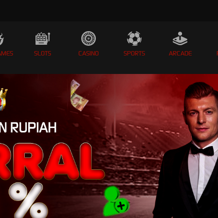
AMES
SLOTS
CASINO
SPORTS
ARCADE