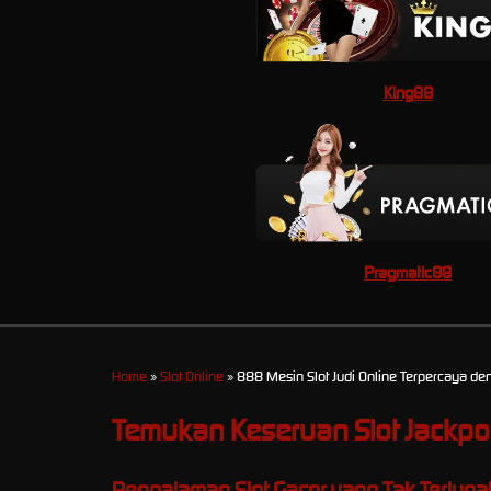
King88
Pragmatic88
Home
»
Slot Online
» 888 Mesin Slot Judi Online Terpercaya den
Temukan Keseruan Slot Jackpo
Pengalaman Slot Gacor yang Tak Terlup