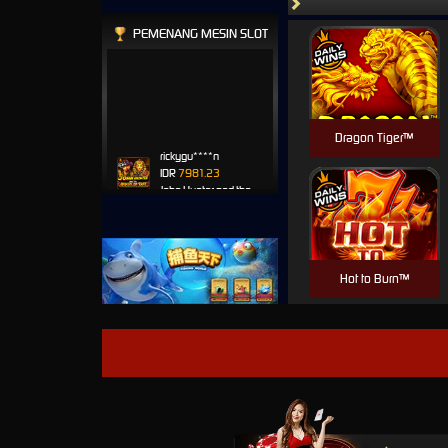
PEMENANG MESIN SLOT
Dragon Tiger™
rickygu****n
IDR
7981.23
John Hunter and the
Book of Tut™
d****y
IDR
7320.48
Sweet Bonanza™
Hot to Burn™