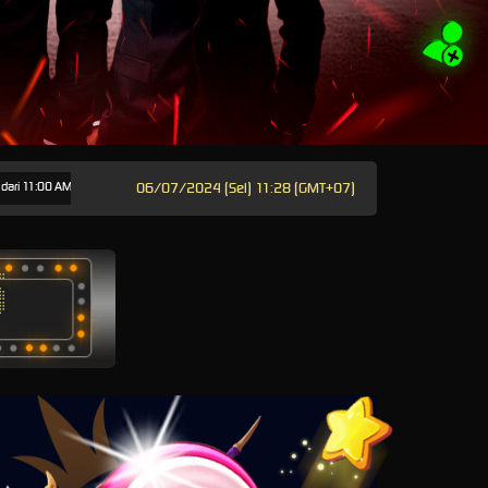
 AM sampai 3:00 PM (GMT + 7). Selama waktu ini, SBO Virtual Sports permainan tidak akan ters
06/07/2024 (Sel) 11:28 (GMT+07)
5