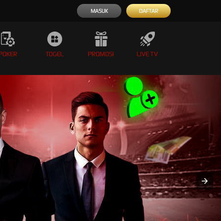
MASUK
DAFTAR
POKER
TOGEL
PROMOSI
LIVE TV