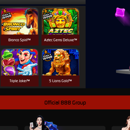
Bronco Spirit™
Aztec Gems Deluxe™
Triple Joker™
5 Lions Gold™
Official 888 Group