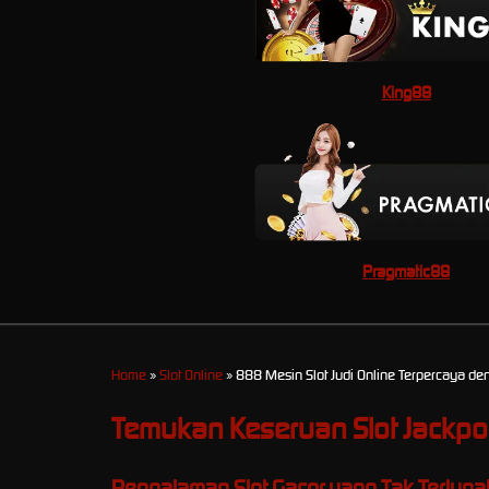
King88
Pragmatic88
Home
»
Slot Online
» 888 Mesin Slot Judi Online Terpercaya den
Temukan Keseruan Slot Jackpo
Pengalaman Slot Gacor yang Tak Terlup