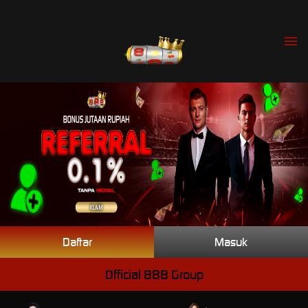
Daftar
Masuk
Official 888 Group