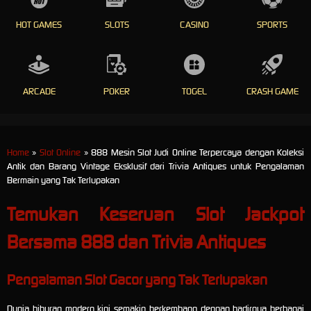
HOT GAMES
SLOTS
CASINO
SPORTS
ARCADE
POKER
TOGEL
CRASH GAME
Home
»
Slot Online
» 888 Mesin Slot Judi Online Terpercaya dengan Koleksi
Antik dan Barang Vintage Eksklusif dari Trivia Antiques untuk Pengalaman
Bermain yang Tak Terlupakan
Temukan Keseruan Slot Jackpot
Bersama 888 dan Trivia Antiques
Pengalaman Slot Gacor yang Tak Terlupakan
Dunia hiburan modern kini semakin berkembang dengan hadirnya berbagai